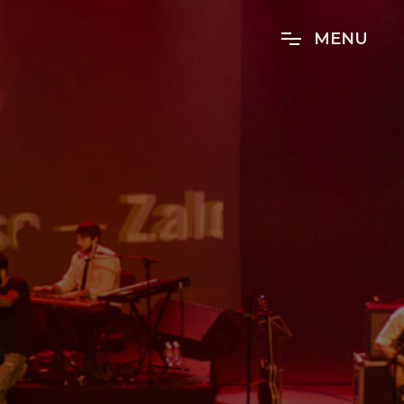
M
E
N
U