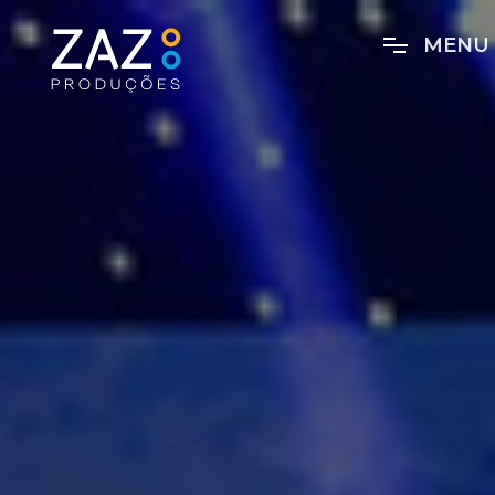
M
E
N
U