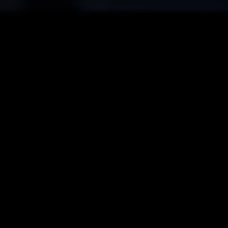
Live
Conectando
Memórias
-
Grupo
Zelo
Live Conectando Memórias - Grupo Zelo. Um programa com
mais de 8 horas de conteúdo e entretenimento.