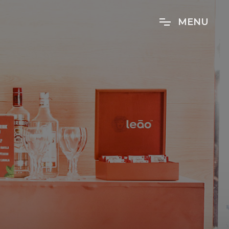
M
E
N
U