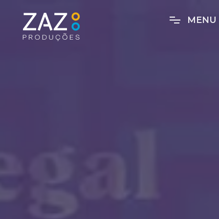
M
E
N
U